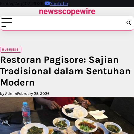
Skip
Friday, Aug 07, 2026
Youtube
newsscopewire
to
content
BUSINESS
Restoran Pagisore: Sajian
Tradisional dalam Sentuhan
Modern
by Admin
February 25, 2026