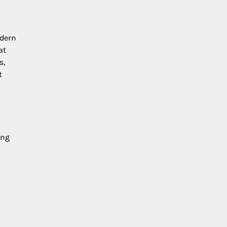
odern
at
s,
t
ang