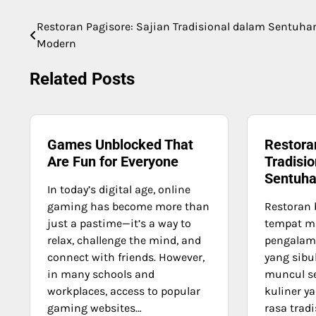
Restoran Pagisore: Sajian Tradisional dalam Sentuha
Post
Modern
navigation
Related Posts
Games Unblocked That
Restora
Are Fun for Everyone
Tradisi
Sentuh
In today’s digital age, online
gaming has become more than
Restoran 
just a pastime—it’s a way to
tempat ma
relax, challenge the mind, and
pengalama
connect with friends. However,
yang sibu
in many schools and
muncul se
workplaces, access to popular
kuliner 
gaming websites…
rasa trad