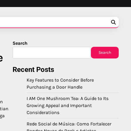
Search
Search
e
Recent Posts
Key Features to Consider Before
Purchasing a Door Handle
I AM One Mushroom Tea: A Guide to Its
an
Growing Appeal and Important
tian
Considerations
uga
Rede Social de Música: Como Fortalecer
Bandas Novas de Rock e Artistas