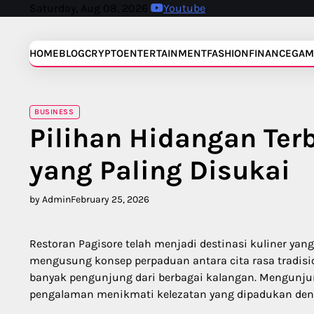
Skip
Saturday, Aug 08, 2026
Youtube
to
content
HOME
BLOG
CRYPTO
ENTERTAINMENT
FASHION
FINANCE
GAM
BUSINESS
Pilihan Hidangan Terb
yang Paling Disukai
by Admin
February 25, 2026
Restoran Pagisore telah menjadi destinasi kuliner yan
mengusung konsep perpaduan antara cita rasa tradisio
banyak pengunjung dari berbagai kalangan. Mengunjun
pengalaman menikmati kelezatan yang dipadukan de