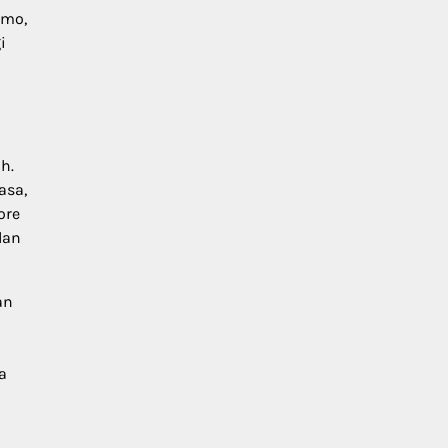
omo,
i
h.
asa,
ore
dan
an
a