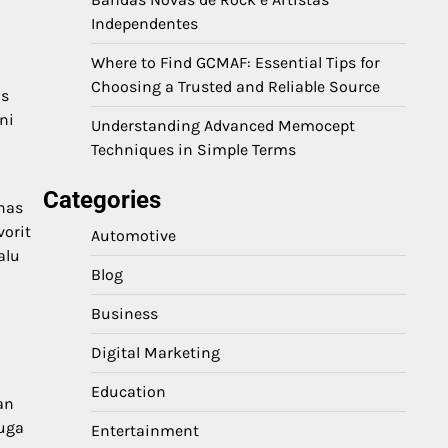
Independentes
Where to Find GCMAF: Essential Tips for
Choosing a Trusted and Reliable Source
as
ni
Understanding Advanced Memocept
Techniques in Simple Terms
Categories
has
vorit
Automotive
alu
Blog
Business
Digital Marketing
Education
an
juga
Entertainment