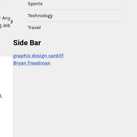
Sports
Technology
r Any
g Job
Travel
Side Bar
graphic design cardiff
Bryan Freedman
,