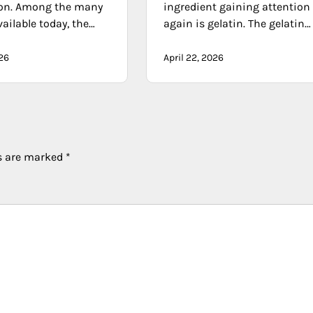
on. Among the many
ingredient gaining attention
ailable today, the…
again is gelatin. The gelatin…
026
April 22, 2026
ds are marked
*