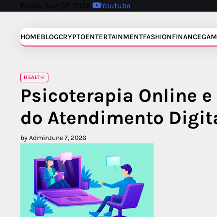
Skip
Friday, Aug 07, 2026
Youtube
to
content
HOME
BLOG
CRYPTO
ENTERTAINMENT
FASHION
FINANCE
GAM
HEALTH
Psicoterapia Online e
do Atendimento Digit
by Admin
June 7, 2026