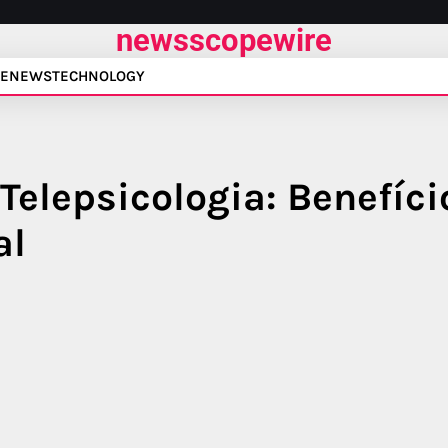
newsscopewire
E
NEWS
TECHNOLOGY
 Telepsicologia: Benefíci
al