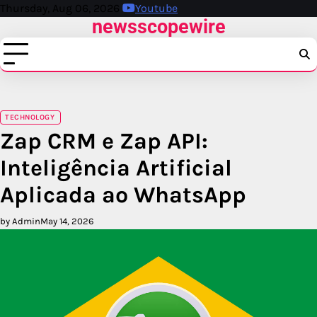
Skip
Thursday, Aug 06, 2026
Youtube
newsscopewire
to
content
TECHNOLOGY
Zap CRM e Zap API:
Inteligência Artificial
Aplicada ao WhatsApp
by Admin
May 14, 2026