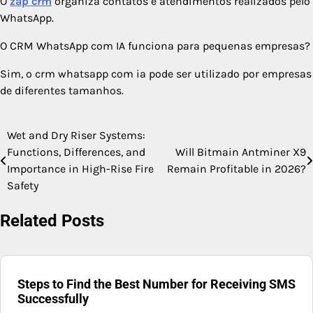
O
zap crm
organiza contatos e atendimentos realizados pelo
WhatsApp.
O CRM WhatsApp com IA funciona para pequenas empresas?
Sim, o crm whatsapp com ia pode ser utilizado por empresas
de diferentes tamanhos.
Wet and Dry Riser Systems:
Post
Functions, Differences, and
Will Bitmain Antminer X9
navigation
Importance in High-Rise Fire
Remain Profitable in 2026?
Safety
Related Posts
Steps to Find the Best Number for Receiving SMS
Successfully